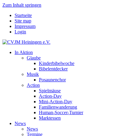
Zum Inhalt springen
Startseite
Site map
Impressum
Login
In Aktion
Glaube
Kinderbibelwoche
Bibelentdecker
Musik
Posaunenchor
Action
Spielmäuse
Action-Day
Mini-Action-Day
Familienwanderung
Human-Soccer-Turnier
Marktessen
News
News
Termine